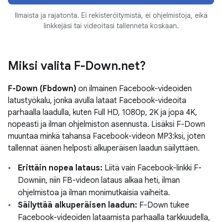
Ilmaista ja rajatonta. Ei rekisteröitymistä, ei ohjelmistoja, eikä
linkkejäsi tai videoitasi tallenneta koskaan.
Miksi valita F-Down.net?
F-Down (Fbdown)
on ilmainen Facebook-videoiden
latustyökalu, jonka avulla lataat Facebook-videoita
parhaalla laadulla, kuten Full HD, 1080p, 2K ja jopa 4K,
nopeasti ja ilman ohjelmiston asennusta. Lisäksi F-Down
muuntaa minkä tahansa Facebook-videon MP3:ksi, joten
tallennat äänen helposti alkuperäisen laadun säilyttäen.
Erittäin nopea lataus:
Liitä vain Facebook-linkki F-
Downiin, niin FB-videon lataus alkaa heti, ilman
ohjelmistoa ja ilman monimutkaisia vaiheita.
Säilyttää alkuperäisen laadun:
F-Down tukee
Facebook-videoiden lataamista parhaalla tarkkuudella,