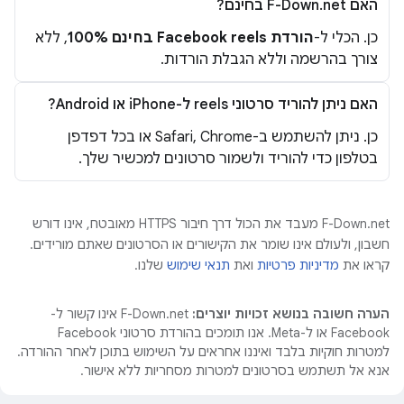
האם F-Down.net בחינם?
כן. הכלי ל-
הורדת Facebook reels בחינם 100%
, ללא
צורך בהרשמה וללא הגבלת הורדות.
האם ניתן להוריד סרטוני reels ל-iPhone או Android?
כן. ניתן להשתמש ב-Safari, Chrome או בכל דפדפן
בטלפון כדי להוריד ולשמור סרטונים למכשיר שלך.
F-Down.net מעבד את הכול דרך חיבור HTTPS מאובטח, אינו דורש
חשבון, ולעולם אינו שומר את הקישורים או הסרטונים שאתם מורידים.
קראו את
מדיניות פרטיות
ואת
תנאי שימוש
שלנו.
הערה חשובה בנושא זכויות יוצרים:
F-Down.net אינו קשור ל-
Facebook או ל-Meta. אנו תומכים בהורדת סרטוני Facebook
למטרות חוקיות בלבד ואיננו אחראים על השימוש בתוכן לאחר ההורדה.
אנא אל תשתמש בסרטונים למטרות מסחריות ללא אישור.