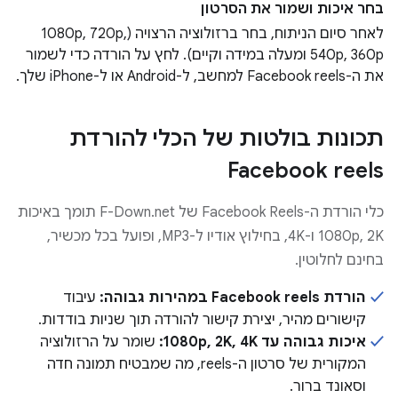
בחר איכות ושמור את הסרטון
לאחר סיום הניתוח, בחר ברזולוציה הרצויה (1080p, 720p,
540p, 360p ומעלה במידה וקיים). לחץ על הורדה כדי לשמור
את ה-Facebook reels למחשב, ל-Android או ל-iPhone שלך.
תכונות בולטות של הכלי להורדת
Facebook reels
כלי הורדת ה-Facebook Reels של F-Down.net תומך באיכות
1080p, 2K ו-4K, בחילוץ אודיו ל-MP3, ופועל בכל מכשיר,
בחינם לחלוטין.
הורדת Facebook reels במהירות גבוהה:
עיבוד
קישורים מהיר, יצירת קישור להורדה תוך שניות בודדות.
איכות גבוהה עד 1080p, 2K, 4K:
שומר על הרזולוציה
המקורית של סרטון ה-reels, מה שמבטיח תמונה חדה
וסאונד ברור.